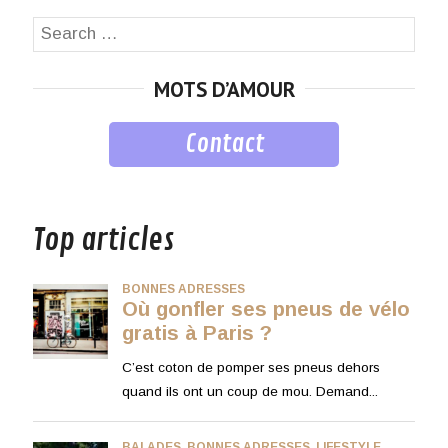
Search
SEA
for:
MOTS D’AMOUR
Contact
musique
Top articles