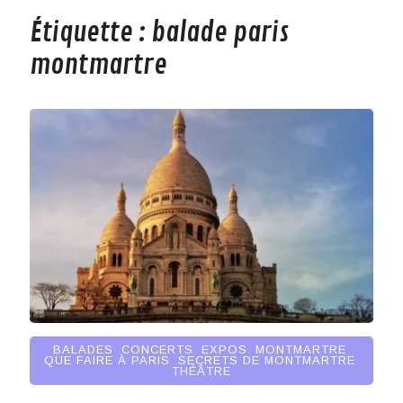
Étiquette :
balade paris
montmartre
BALADES
,
CONCERTS
,
EXPOS
,
MONTMARTRE
,
QUE FAIRE À PARIS
,
SECRETS DE MONTMARTRE
,
THÉÂTRE