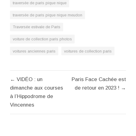
traversée de paris pique nique
traversée de paris pique nique meudon
Traversée estivale de Paris
voiture de collection paris photos
voitures anciennes paris
voitures de collection paris
Navigation
← VIDÉO : un
Paris Face Cachée est
de
dimanche aux courses
de retour en 2023 ! →
l’article
à l’Hippodrome de
Vincennes