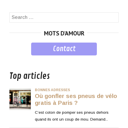
Search
SEA
for:
MOTS D’AMOUR
Contact
musique
Top articles