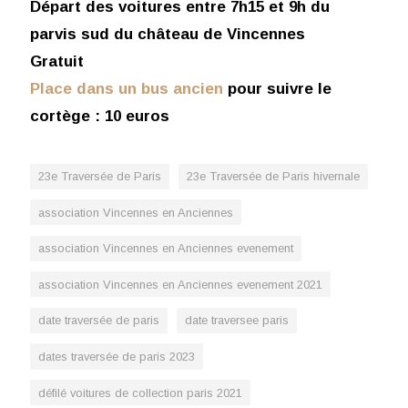
Départ des voitures entre 7h15 et 9h du
parvis sud du château de Vincennes
Gratuit
Place dans un bus ancien
pour suivre le
cortège : 10 euros
23e Traversée de Paris
23e Traversée de Paris hivernale
association Vincennes en Anciennes
association Vincennes en Anciennes evenement
association Vincennes en Anciennes evenement 2021
date traversée de paris
date traversee paris
dates traversée de paris 2023
défilé voitures de collection paris 2021