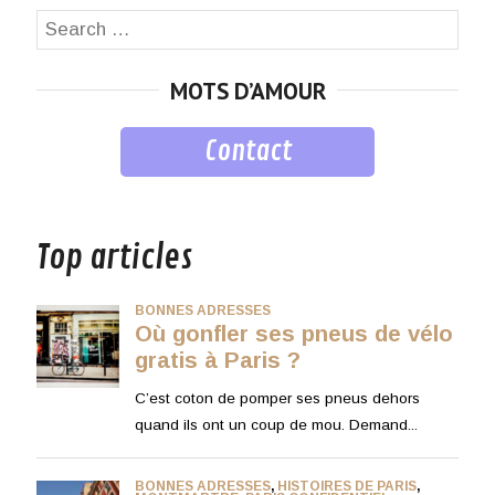
Search
SEA
for:
MOTS D’AMOUR
Contact
musique
Top articles