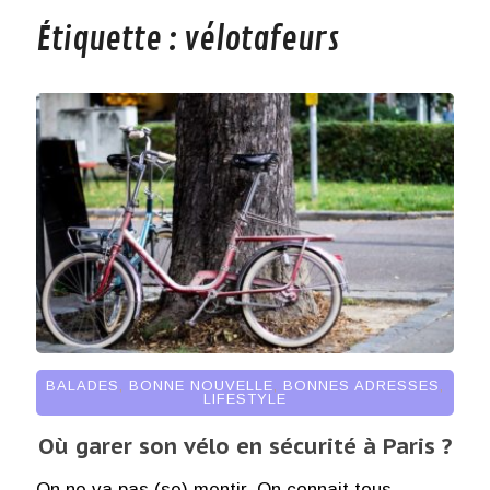
Étiquette :
vélotafeurs
BALADES
,
BONNE NOUVELLE
,
BONNES ADRESSES
,
LIFESTYLE
Où garer son vélo en sécurité à Paris ?
On ne va pas (se) mentir. On connait tous