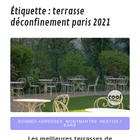
Étiquette :
terrasse
déconfinement paris 2021
BONNES ADRESSES
,
MONTMARTRE
,
RESTOS /
BARS
Les meilleures terrasses de