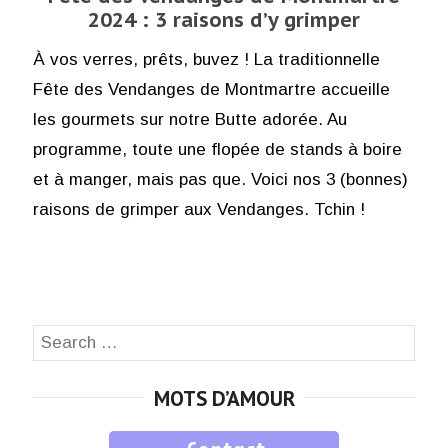
2024 : 3 raisons d’y grimper
À vos verres, prêts, buvez ! La traditionnelle
Fête des Vendanges de Montmartre accueille
les gourmets sur notre Butte adorée. Au
programme, toute une flopée de stands à boire
et à manger, mais pas que. Voici nos 3 (bonnes)
raisons de grimper aux Vendanges. Tchin !
Search
SEA
for:
MOTS D’AMOUR