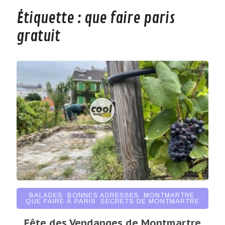
Étiquette :
que faire paris
gratuit
BALADES
,
BONNES ADRESSES
,
MONTMARTRE
,
QUE FAIRE À PARIS
,
SECRETS DE MONTMARTRE
Fête des Vendanges de Montmartre