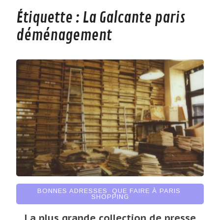
Étiquette :
La Galcante paris
déménagement
BONNES ADRESSES
,
QUE FAIRE À PARIS
,
SHOPPING
La plus grande collection de presse