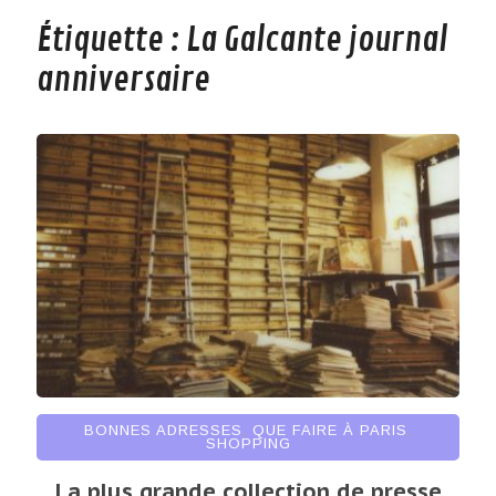
Étiquette :
La Galcante journal
anniversaire
BONNES ADRESSES
,
QUE FAIRE À PARIS
,
SHOPPING
La plus grande collection de presse