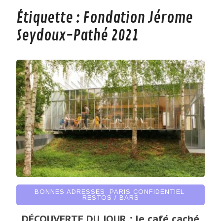
Étiquette :
Fondation Jérome
Seydoux-Pathé 2021
BONNES ADRESSES
,
PARIS CONFIDENTIEL
,
RESTOS / BARS
DÉCOUVERTE DU JOUR : le café caché