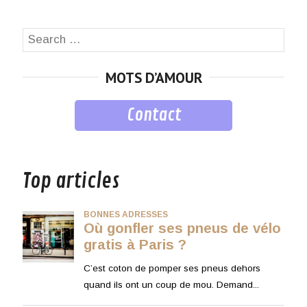
Search
SEA
for:
MOTS D’AMOUR
Contact
musique
Top articles