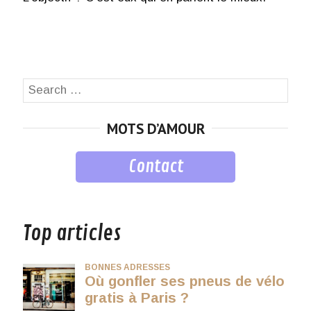
Search
SEA
for:
MOTS D’AMOUR
Contact
musique
Top articles