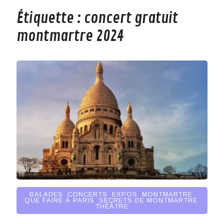
Étiquette :
concert gratuit
montmartre 2024
BALADES
,
CONCERTS
,
EXPOS
,
MONTMARTRE
,
QUE FAIRE À PARIS
,
SECRETS DE MONTMARTRE
,
THÉÂTRE