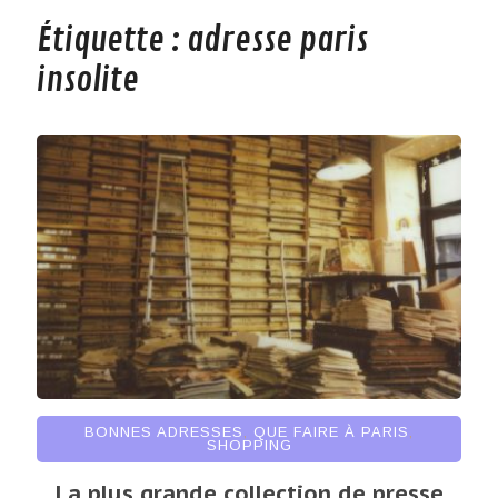
Étiquette :
adresse paris
insolite
BONNES ADRESSES
,
QUE FAIRE À PARIS
,
SHOPPING
La plus grande collection de presse