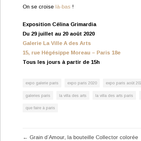
On se croise
là-bas
!
Exposition Célina Grimardia
Du 29 juillet au 20 août 2020
Galerie La Ville A des Arts
15, rue Hégésippe Moreau – Paris 18e
Tous les jours à partir de 15h
expo galerie paris
expo paris 2020
expo paris août 20
galeries paris
la villa des arts
la villa des arts paris
que faire à paris
Navigation
← Grain d’Amour, la bouteille Collector colorée