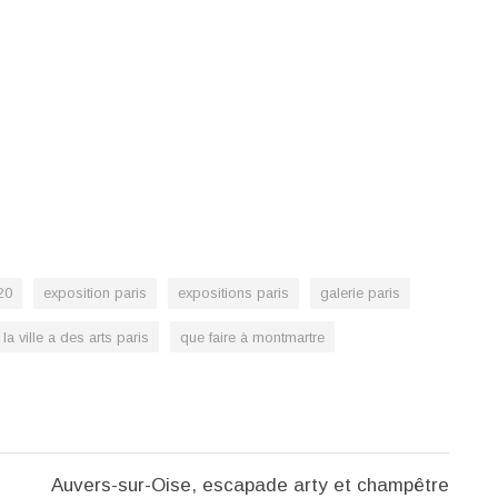
20
exposition paris
expositions paris
galerie paris
la ville a des arts paris
que faire à montmartre
Auvers-sur-Oise, escapade arty et champêtre