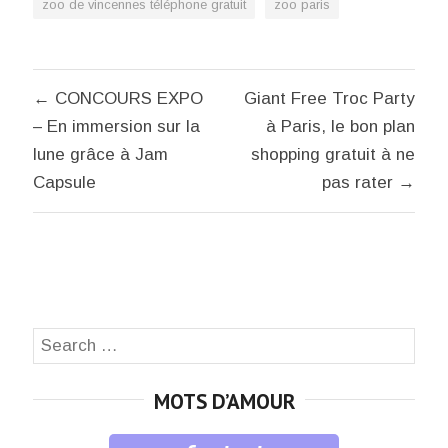
zoo de vincennes téléphone gratuit
zoo paris
Navigation
← CONCOURS EXPO
Giant Free Troc Party
de
– En immersion sur la
à Paris, le bon plan
l’article
lune grâce à Jam
shopping gratuit à ne
Capsule
pas rater →
Search
SEA
for:
MOTS D’AMOUR