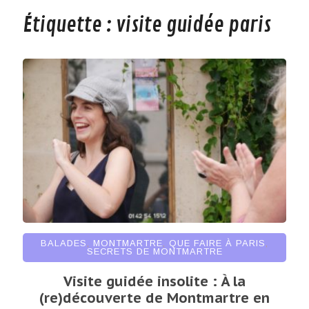
Étiquette :
visite guidée paris
BALADES
,
MONTMARTRE
,
QUE FAIRE À PARIS
,
SECRETS DE MONTMARTRE
Visite guidée insolite : À la
(re)découverte de Montmartre en