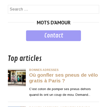
Search
SEA
for:
MOTS D’AMOUR
Contact
musique
Top articles