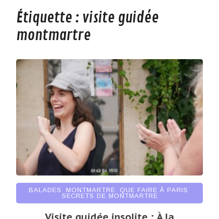
Étiquette :
visite guidée
montmartre
BALADES
,
MONTMARTRE
,
QUE FAIRE À PARIS
,
SECRETS DE MONTMARTRE
Visite guidée insolite : À la