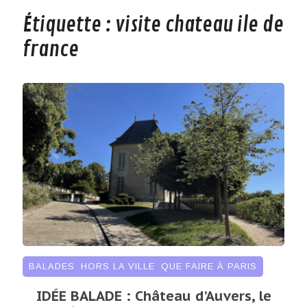
Étiquette :
visite chateau ile de
france
BALADES
,
HORS LA VILLE
,
QUE FAIRE À PARIS
IDÉE BALADE : Château d’Auvers, le