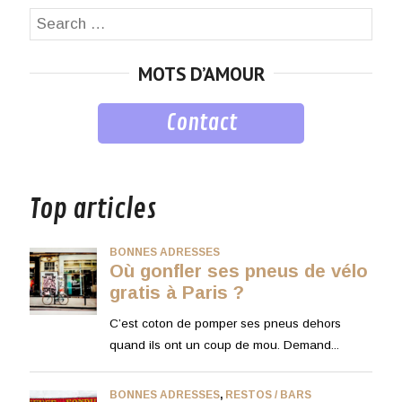
Search
SEA
for:
MOTS D’AMOUR
Contact
musique
Top articles