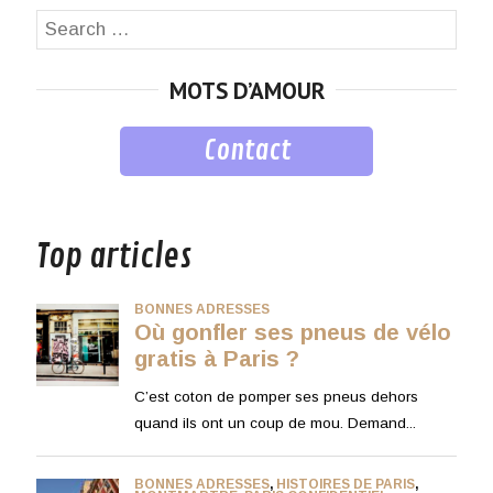
Search
SEA
for:
MOTS D’AMOUR
Contact
musique
Top articles