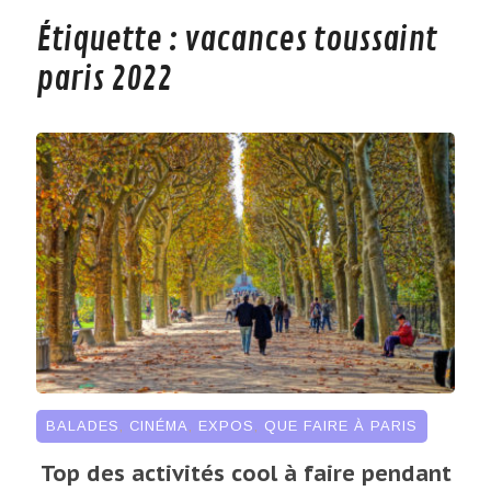
Étiquette :
vacances toussaint
paris 2022
BALADES
,
CINÉMA
,
EXPOS
,
QUE FAIRE À PARIS
Top des activités cool à faire pendant