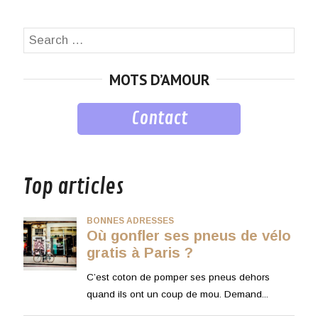
Search
SEA
for:
MOTS D’AMOUR
Contact
musique
Top articles