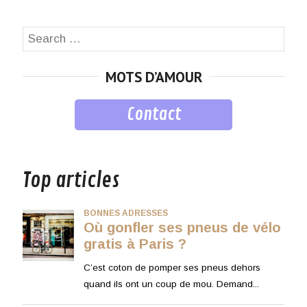
Search
SEA
for:
MOTS D’AMOUR
Contact
musique
Top articles