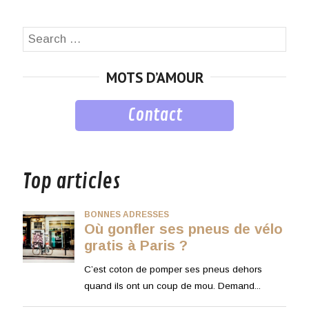
Search
SEA
for:
MOTS D’AMOUR
Contact
musique
Top articles