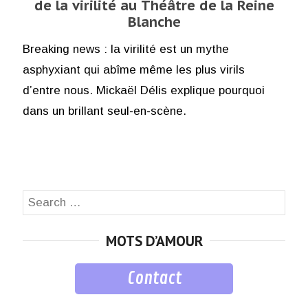
de la virilité au Théâtre de la Reine
Blanche
Breaking news : la virilité est un mythe
asphyxiant qui abîme même les plus virils
d’entre nous. Mickaël Délis explique pourquoi
dans un brillant seul-en-scène.
Search
SEA
for:
MOTS D’AMOUR
Contact
musique