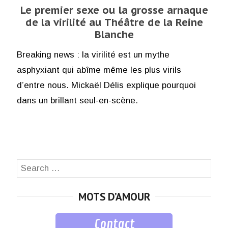
Le premier sexe ou la grosse arnaque
de la virilité au Théâtre de la Reine
Blanche
Breaking news : la virilité est un mythe
asphyxiant qui abîme même les plus virils
d’entre nous. Mickaël Délis explique pourquoi
dans un brillant seul-en-scène.
Search
SEA
for:
MOTS D’AMOUR
Contact