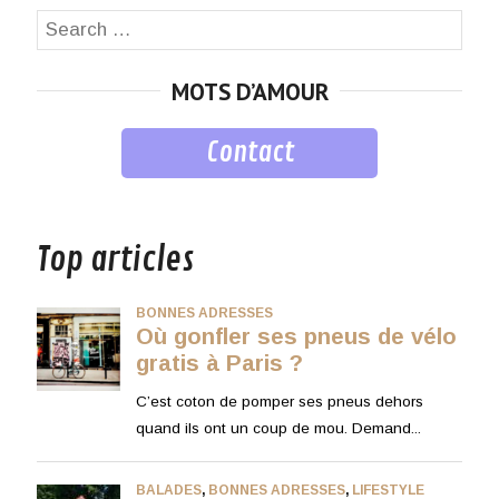
Search
SEA
for:
MOTS D’AMOUR
Contact
musique
Top articles