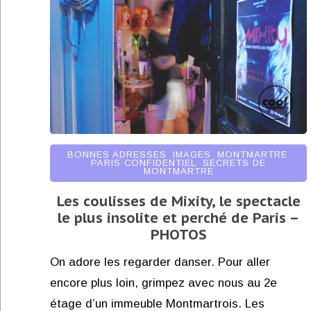
BONNES ADRESSES
,
IMAGES
,
MONTMARTRE
,
PARIS CONFIDENTIEL
,
SECRETS DE
MONTMARTRE
Les coulisses de Mixity, le spectacle
le plus insolite et perché de Paris –
PHOTOS
On adore les regarder danser. Pour aller
encore plus loin, grimpez avec nous au 2e
étage d’un immeuble Montmartrois. Les