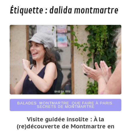
Étiquette :
dalida montmartre
BALADES
,
MONTMARTRE
,
QUE FAIRE À PARIS
,
SECRETS DE MONTMARTRE
Visite guidée insolite : À la
(re)découverte de Montmartre en