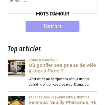
SEA
for:
MOTS D’AMOUR
Contact
musique
Top articles