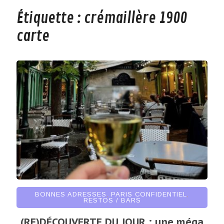
Étiquette :
crémaillère 1900
carte
BONNES ADRESSES
,
PARIS CONFIDENTIEL
,
RESTOS / BARS
(RE)DÉCOUVERTE DU JOUR : une méga