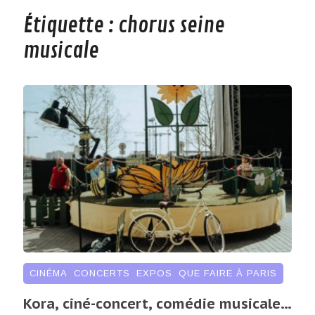
Étiquette :
chorus seine
musicale
CINÉMA
,
CONCERTS
,
EXPOS
,
QUE FAIRE À PARIS
Kora, ciné-concert, comédie musicale…