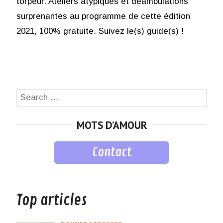
torpeur. Ateliers atypiques et déambulations
surprenantes au programme de cette édition
2021, 100% gratuite. Suivez le(s) guide(s) !
Search
SEA
for:
MOTS D’AMOUR
Contact
musique
Top articles