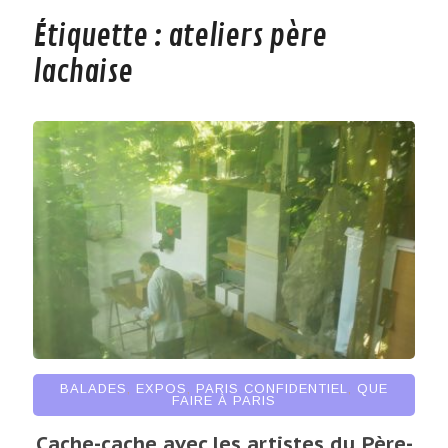
Étiquette :
ateliers père
lachaise
BALADES
,
EXPOS
,
PARIS CONFIDENTIEL
,
QUE
FAIRE À PARIS
Cache-cache avec les artistes du Père-