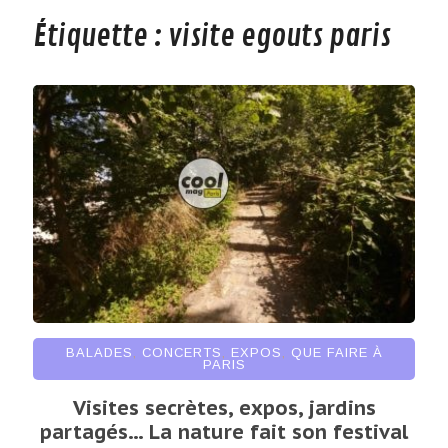
Étiquette :
visite egouts paris
BALADES
,
CONCERTS
,
EXPOS
,
QUE FAIRE À
PARIS
Visites secrètes, expos, jardins
partagés… La nature fait son festival