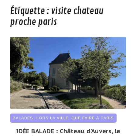
Étiquette :
visite chateau
proche paris
BALADES
,
HORS LA VILLE
,
QUE FAIRE À PARIS
IDÉE BALADE : Château d’Auvers, le