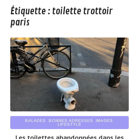
Étiquette :
toilette trottoir
paris
BALADES
,
BONNES ADRESSES
,
IMAGES
,
LIFESTYLE
Les toilettes abandonnées dans les