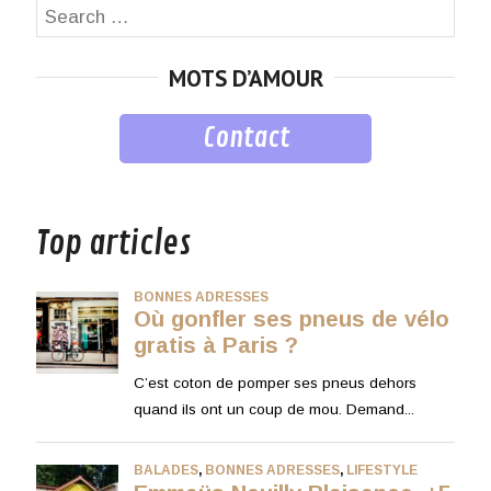
Search
SEA
for:
MOTS D’AMOUR
Contact
musique
Top articles