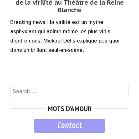
de la virilité au Théâtre de la Reine
Blanche
Breaking news : la virilité est un mythe
asphyxiant qui abîme même les plus virils
d’entre nous. Mickaël Délis explique pourquoi
dans un brillant seul-en-scène.
Search
SEA
for:
MOTS D’AMOUR
Contact
musique