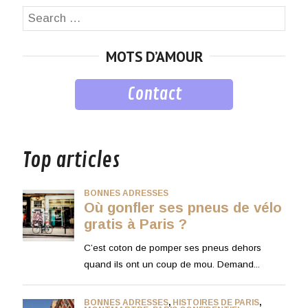
Search
SEA
for:
MOTS D’AMOUR
Contact
musique
Top articles