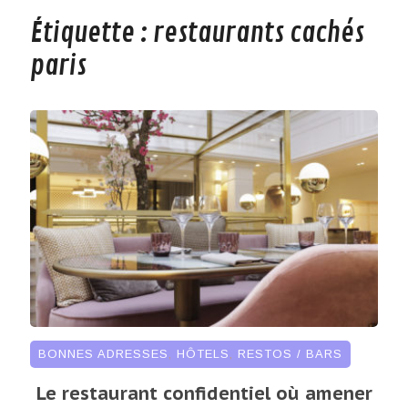
Étiquette :
restaurants cachés
paris
BONNES ADRESSES
,
HÔTELS
,
RESTOS / BARS
Le restaurant confidentiel où amener