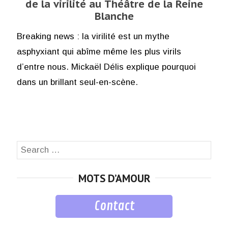
de la virilité au Théâtre de la Reine
Blanche
Breaking news : la virilité est un mythe
asphyxiant qui abîme même les plus virils
d’entre nous. Mickaël Délis explique pourquoi
dans un brillant seul-en-scène.
Search
SEA
for:
MOTS D’AMOUR
Contact
musique