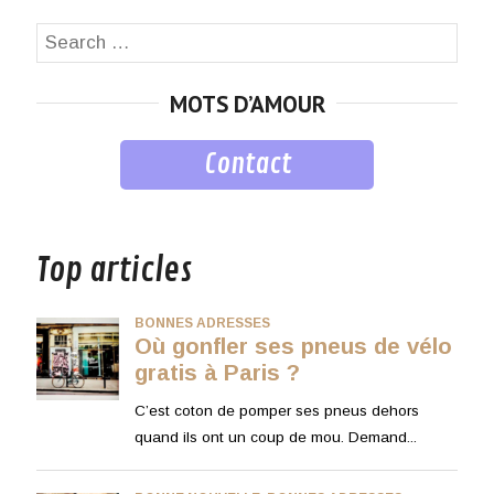
Search
SEA
for:
MOTS D’AMOUR
Contact
musique
Top articles