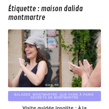
Étiquette :
maison dalida
montmartre
BALADES
,
MONTMARTRE
,
QUE FAIRE À PARIS
,
SECRETS DE MONTMARTRE
Visite guidée insolite : À la