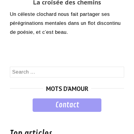
La croisée des chemins
Un céleste clochard nous fait partager ses
pérégrinations mentales dans un flot discontinu
de poésie, et c’est beau.
Search
SEA
for:
MOTS D’AMOUR
Contact
musique
Top articles