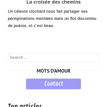
La croisée des chemins
Un céleste clochard nous fait partager ses
pérégrinations mentales dans un flot discontinu
de poésie, et c’est beau.
Search
SEA
for:
MOTS D’AMOUR
Contact
musique
Top articles