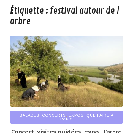
Étiquette :
festival autour de l
arbre
BALADES
,
CONCERTS
,
EXPOS
,
QUE FAIRE À
PARIS
Concert, visites guidées, expo…l’arbre