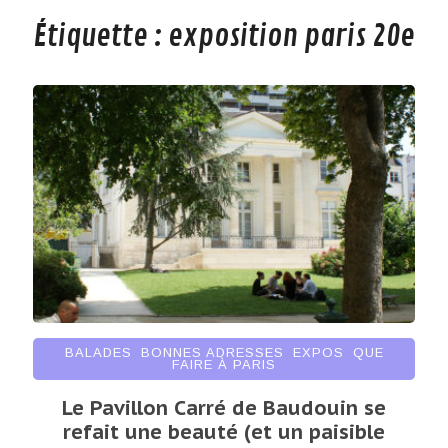
Étiquette :
exposition paris 20e
BALADES
,
BONNES ADRESSES
,
EXPOS
,
QUE
FAIRE À PARIS
Le Pavillon Carré de Baudouin se
refait une beauté (et un paisible