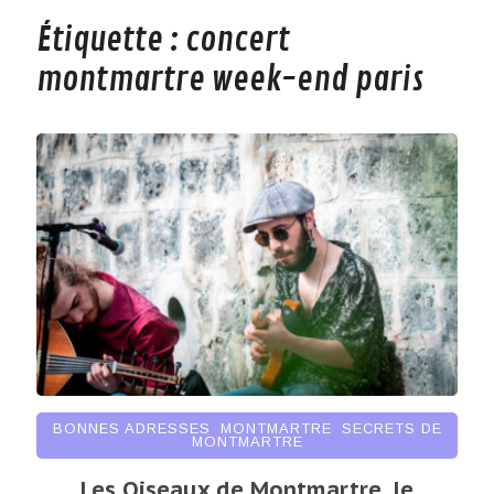
Étiquette :
concert
montmartre week-end paris
BONNES ADRESSES
,
MONTMARTRE
,
SECRETS DE
MONTMARTRE
Les Oiseaux de Montmartre, le