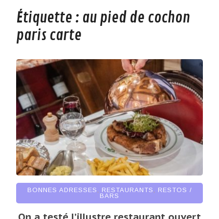
Étiquette :
au pied de cochon
paris carte
BONNES ADRESSES
,
RESTAURANTS
,
RESTOS /
BARS
On a testé l’illustre restaurant ouvert