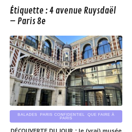
Étiquette :
4 avenue Ruysdaël
– Paris 8e
BALADES
,
PARIS CONFIDENTIEL
,
QUE FAIRE À
PARIS
DÉCOUVERTE DU JOUR : le (vrai) musée