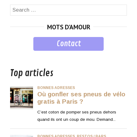
Search
SEA
for:
MOTS D’AMOUR
Contact
musique
Top articles