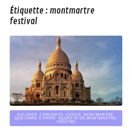
Étiquette :
montmartre
festival
BALADES
,
CONCERTS
,
EXPOS
,
MONTMARTRE
,
QUE FAIRE À PARIS
,
SECRETS DE MONTMARTRE
,
THÉÂTRE